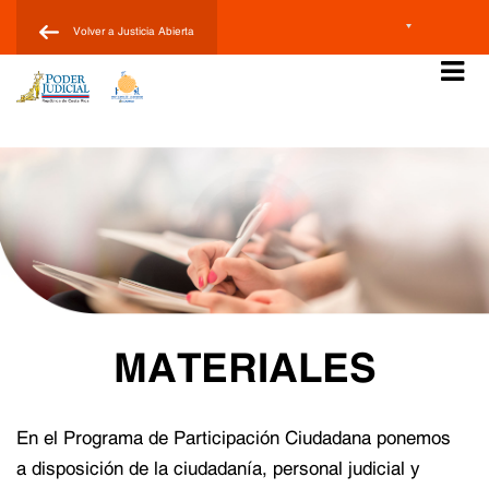
Nota:
Volver a Justicia Abierta
este
sitio
web
incluye
un
sistema
de
accesibilidad.
MATERIALES
En el Programa de Participación Ciudadana ponemos
a disposición de la ciudadanía, personal judicial y